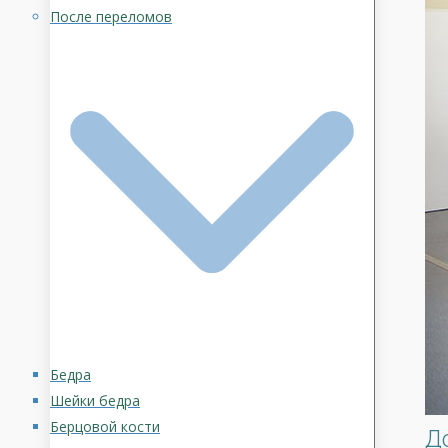
После переломов
Бедра
Шейки бедра
Берцовой кости
Д