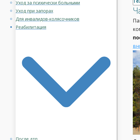
Те
Уход за психически больными
Ч
Уход при запорах
Для инвалидов-колясочников
Па
Реабилитация
ко
по
вн
После дтп