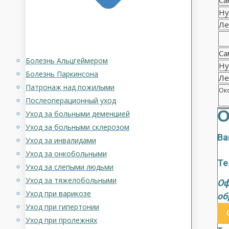
Са
Ну
Ле
Са
Болезнь Альцгеймером
Ну
Болезнь Паркинсона
Ле
Патронаж над пожилыми
Око
Послеоперационный уход
О
Уход за больными деменцией
Уход за больными склерозом
Ва
Уход за инвалидами
Уход за онкобольными
Те
Уход за слепыми людьми
Уход за тяжелобольными
Оф
Уход при варикозе
об
Уход при гипертонии
Уход при пролежнях