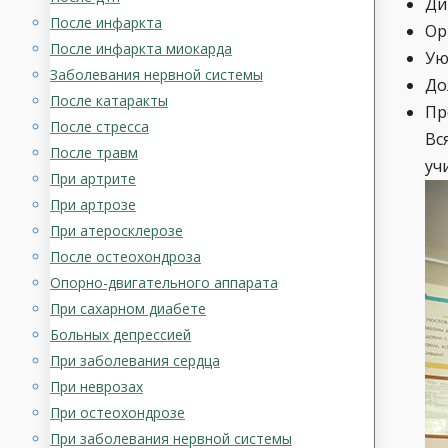
Ди
После инфаркта
Ор
После инфаркта миокарда
Ую
Заболевания нервной системы
До
После катаракты
Пр
После стресса
Вс
После травм
уч
При артрите
При артрозе
При атеросклерозе
После остеохондроза
Опорно-двигательного аппарата
При сахарном диабете
Больных депрессией
При заболевания сердца
При неврозах
При остеохондрозе
При заболевания нервной системы