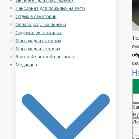
Интернат для престарелых
Пансионат для пожилых на лето
Отдых в санатории
Оплата услуг за пенсию
Сиделки для пожилых
То
Массаж для пожилых
см
Массаж для лежачих
об
Элитный частный пансионат
св
Медицина
Н
Са
Ну
Ле