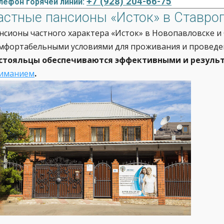
+7 (928) 204-66-75
лефон горячей линии:
астные пансионы «Исток» в Ставро
нсионы частного характера «Исток» в Новопавловске и
мфортабельными условиями для проживания и проведен
стояльцы обеспечиваются эффективными и резуль
иманием
.