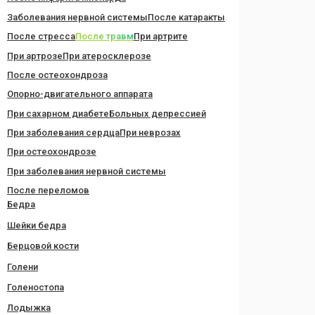
Заболевания нервной системы
После катаракты
После стресса
После травм
При артрите
При артрозе
При атеросклерозе
После остеохондроза
Опорно-двигательного аппарата
При сахарном диабете
Больных депрессией
При заболевания сердца
При неврозах
При остеохондрозе
При заболевания нервной системы
После переломов
Бедра
Шейки бедра
Берцовой кости
Голени
Голеностопа
Лодыжка