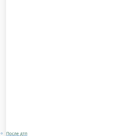
После дтп