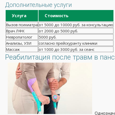
Дополнительные услуги
Услуга
Стоимость
Вызов психиатра
от 5000 до 10000 руб. за консультацию
Врач ЛФК
от 2000 до 5000 руб.
Невропатолог
5000 руб.
Анализы, УЗИ
согласно прейскуранту клиники
Массаж
от 1000 до 3000 руб. за сеанс
Реабилитация после травм в панс
Однознач