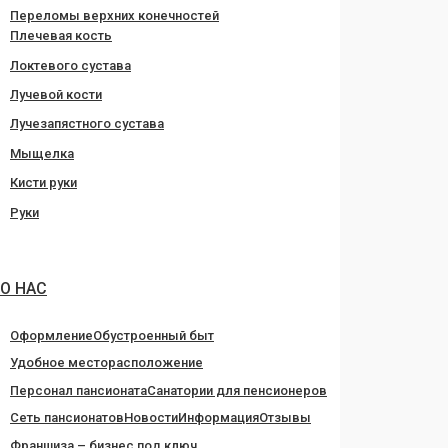
Переломы верхних конечностей
Плечевая кость
Локтевого сустава
Лучевой кости
Лучезапястного сустава
Мыщелка
Кисти руки
Руки
О НАС
Оформление
Обустроенный быт
Удобное месторасположение
Персонал пансионата
Санатории для пенсионеров
Сеть пансионатов
Новости
Информация
Отзывы
Франшиза – бизнес под ключ