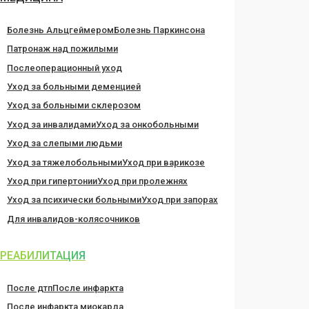
Болезнь Альцгеймером
Болезнь Паркинсона
Патронаж над пожилыми
Послеоперационный уход
Уход за больными деменцией
Уход за больными склерозом
Уход за инвалидами
Уход за онкобольными
Уход за слепыми людьми
Уход за тяжелобольными
Уход при варикозе
Уход при гипертонии
Уход при пролежнях
Уход за психически больными
Уход при запорах
Для инвалидов-колясочников
РЕАБИЛИТАЦИЯ
После дтп
После инфаркта
После инфаркта миокарда