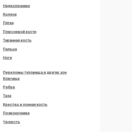
Надколенника
Колена
Пятки
Плюсневой кости
Таранная кость
Пальца
Ноги
Переломы туловища и других зон
Ключица
Ребра
Таза
Крестец и лонная кость
Позвоночника
Челюсть