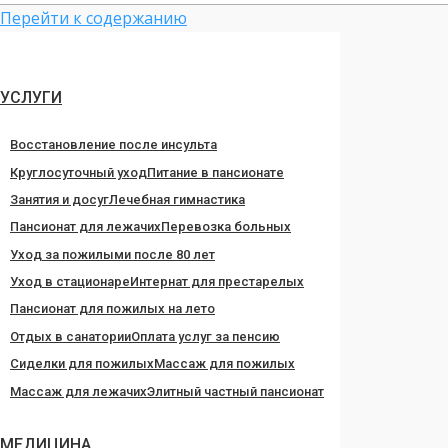
Перейти к содержанию
УСЛУГИ
Восстановление после инсульта
Круглосуточный уход
Питание в пансионате
Занятия и досуг
Лечебная гимнастика
Пансионат для лежачих
Перевозка больных
Уход за пожилыми после 80 лет
Уход в стационаре
Интернат для престарелых
Пансионат для пожилых на лето
Отдых в санатории
Оплата услуг за пенсию
Сиделки для пожилых
Массаж для пожилых
Массаж для лежачих
Элитный частный пансионат
МЕДИЦИНА