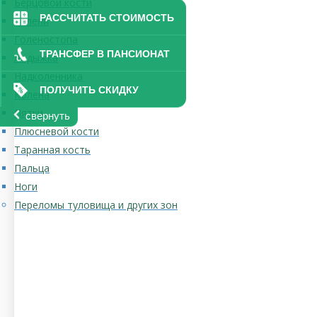
Берцовой кости
РАССЧИТАТЬ СТОИМОСТЬ
Голени
Голеностопа
ТРАНСФЕР В ПАНСИОНАТ
Лодыжка
Надколенника
ПОЛУЧИТЬ СКИДКУ
Колена
Пятки
свернуть
Плюсневой кости
Таранная кость
Пальца
Ноги
Переломы туловища и других зон