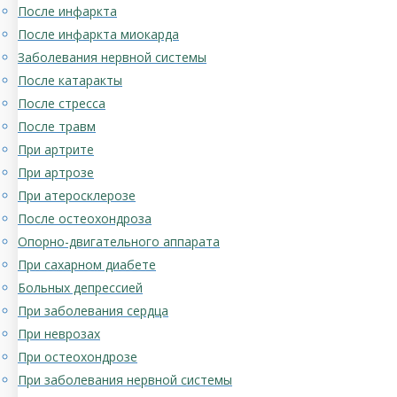
После инфаркта
После инфаркта миокарда
Заболевания нервной системы
После катаракты
После стресса
После травм
При артрите
При артрозе
При атеросклерозе
После остеохондроза
Опорно-двигательного аппарата
При сахарном диабете
Больных депрессией
При заболевания сердца
При неврозах
При остеохондрозе
При заболевания нервной системы