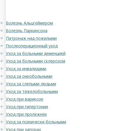
Болезнь Альцгеймером
Болезнь Паркинсона
Патронаж над пожилыми
Послеоперационный уход
Уход за больными деменцией
Уход за больными склерозом
Уход за инвалидами
Уход за онкобольными
Уход за слепыми людьми
Уход за тяжелобольными
Уход при варикозе
Уход при гипертонии
Уход при пролежнях
Уход за психически больными
Уход при запорах