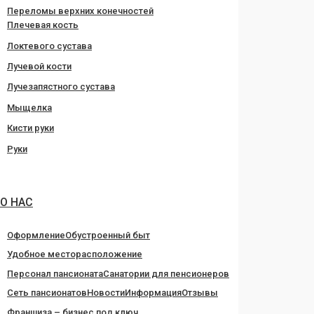
Переломы верхних конечностей
Плечевая кость
Локтевого сустава
Лучевой кости
Лучезапястного сустава
Мыщелка
Кисти руки
Руки
О НАС
Оформление
Обустроенный быт
Удобное месторасположение
Персонал пансионата
Санатории для пенсионеров
Сеть пансионатов
Новости
Информация
Отзывы
Франшиза – бизнес под ключ