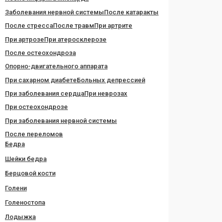
Заболевания нервной системы
После катаракты
После стресса
После травм
При артрите
При артрозе
При атеросклерозе
После остеохондроза
Опорно-двигательного аппарата
При сахарном диабете
Больных депрессией
При заболевания сердца
При неврозах
При остеохондрозе
При заболевания нервной системы
После переломов
Бедра
Шейки бедра
Берцовой кости
Голени
Голеностопа
Лодыжка