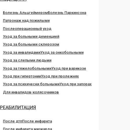
Болезнь Альцгеймером
Болезнь Паркинсона
Патронаж над пожилыми
Послеоперационный уход
Уход за больными деменцией
Уход за больными склерозом
Уход за инвалидами
Уход за онкобольными
Уход за слепыми людьми
Уход за тяжелобольными
Уход при варикозе
Уход при гипертонии
Уход при пролежнях
Уход за психически больными
Уход при запорах
Для инвалидов-колясочников
РЕАБИЛИТАЦИЯ
После дтп
После инфаркта
После инфаркта миокарда