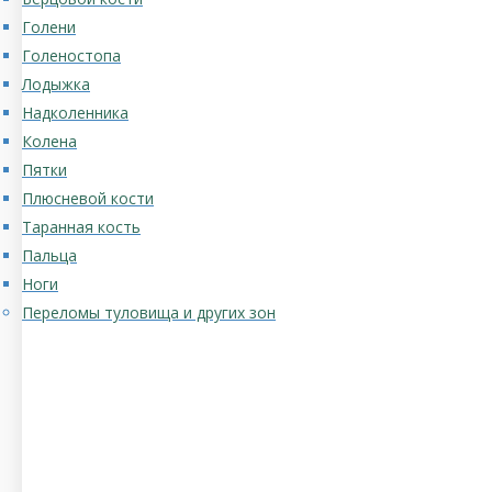
Голени
Голеностопа
Лодыжка
Надколенника
Колена
Пятки
Плюсневой кости
Таранная кость
Пальца
Ноги
Переломы туловища и других зон