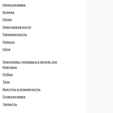
Надколенника
Колена
Пятки
Плюсневой кости
Таранная кость
Пальца
Ноги
Переломы туловища и других зон
Ключица
Ребра
Таза
Крестец и лонная кость
Позвоночника
Челюсть