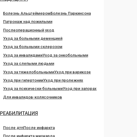
Болезнь Альцгеймером
Болезнь Паркинсона
Патронаж над пожилыми
Послеоперационный уход
Уход за больными деменцией
Уход за больными склерозом
Уход за инвалидами
Уход за онкобольными
Уход за слепыми людьми
Уход за тяжелобольными
Уход при варикозе
Уход при гипертонии
Уход при пролежнях
Уход за психически больными
Уход при запорах
Для инвалидов-колясочников
РЕАБИЛИТАЦИЯ
После дтп
После инфаркта
После инфаркта миокарда