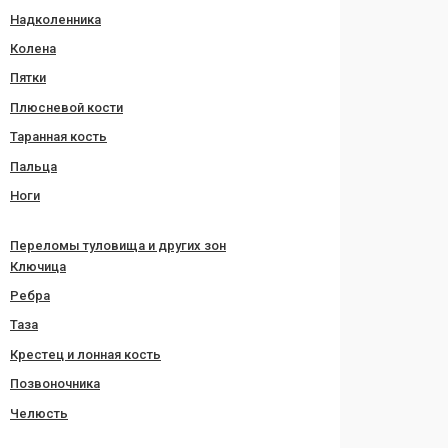
Надколенника
Колена
Пятки
Плюсневой кости
Таранная кость
Пальца
Ноги
Переломы туловища и других зон
Ключица
Ребра
Таза
Крестец и лонная кость
Позвоночника
Челюсть