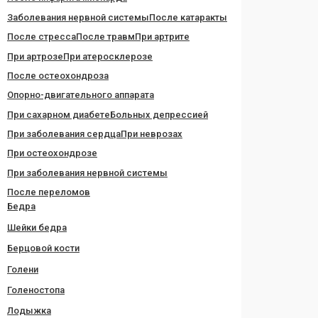
Заболевания нервной системы
После катаракты
После стресса
После травм
При артрите
При артрозе
При атеросклерозе
После остеохондроза
Опорно-двигательного аппарата
При сахарном диабете
Больных депрессией
При заболевания сердца
При неврозах
При остеохондрозе
При заболевания нервной системы
После переломов
Бедра
Шейки бедра
Берцовой кости
Голени
Голеностопа
Лодыжка