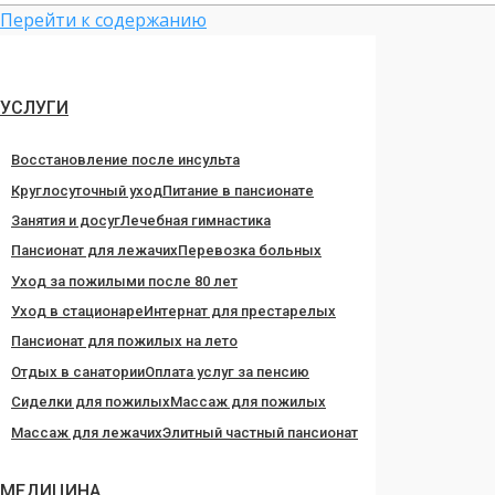
Перейти к содержанию
УСЛУГИ
Восстановление после инсульта
Круглосуточный уход
Питание в пансионате
Занятия и досуг
Лечебная гимнастика
Пансионат для лежачих
Перевозка больных
Уход за пожилыми после 80 лет
Уход в стационаре
Интернат для престарелых
Пансионат для пожилых на лето
Отдых в санатории
Оплата услуг за пенсию
Сиделки для пожилых
Массаж для пожилых
Массаж для лежачих
Элитный частный пансионат
МЕДИЦИНА