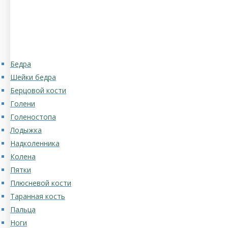
Бедра
Шейки бедра
Берцовой кости
Голени
Голеностопа
Лодыжка
Надколенника
Колена
Пятки
Плюсневой кости
Таранная кость
Пальца
Ноги