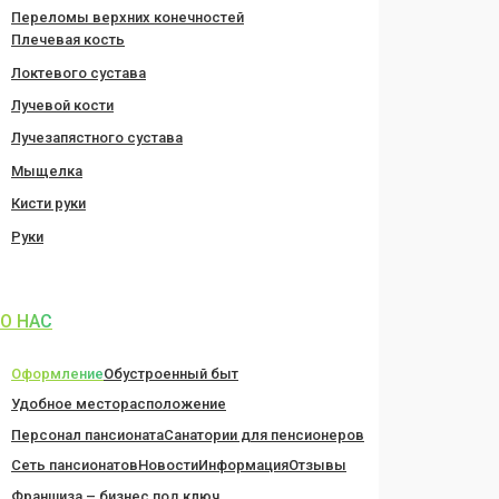
Переломы верхних конечностей
Плечевая кость
Локтевого сустава
Лучевой кости
Лучезапястного сустава
Мыщелка
Кисти руки
Руки
О НАС
Оформление
Обустроенный быт
Удобное месторасположение
Персонал пансионата
Санатории для пенсионеров
Сеть пансионатов
Новости
Информация
Отзывы
Франшиза – бизнес под ключ