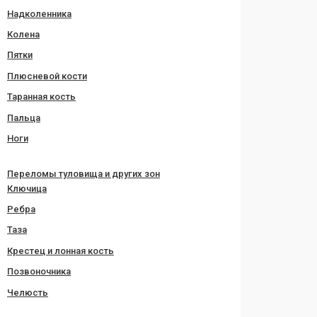
Надколенника
Колена
Пятки
Плюсневой кости
Таранная кость
Пальца
Ноги
Переломы туловища и других зон
Ключица
Ребра
Таза
Крестец и лонная кость
Позвоночника
Челюсть