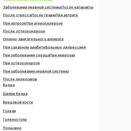
Заболевания нервной системы
После катаракты
После стресса
После травм
При артрите
При артрозе
При атеросклерозе
После остеохондроза
Опорно-двигательного аппарата
При сахарном диабете
Больных депрессией
При заболевания сердца
При неврозах
При остеохондрозе
При заболевания нервной системы
После переломов
Бедра
Шейки бедра
Берцовой кости
Голени
Голеностопа
Лодыжка