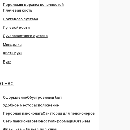
Переломы верхних конечностей
Плечевая кость
Локтевого сустава
Лучевой кости
Лучезапястного сустава
Мыщелка
Кисти руки
Руки
О НАС
Оформление
Обустроенный быт
Удобное месторасположение
Персонал пансионата
Санатории для пенсионеров
Сеть пансионатов
Новости
Информация
Отзывы
Франшиза – бизнес под ключ