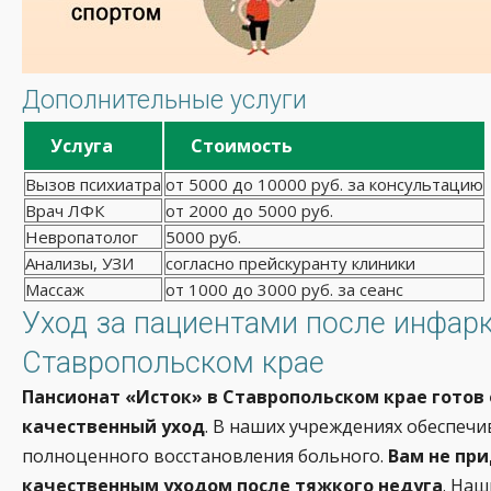
Дополнительные услуги
Услуга
Стоимость
Вызов психиатра
от 5000 до 10000 руб. за консультацию
Врач ЛФК
от 2000 до 5000 руб.
Невропатолог
5000 руб.
Анализы, УЗИ
согласно прейскуранту клиники
Массаж
от 1000 до 3000 руб. за сеанс
Уход за пациентами после инфарк
Ставропольском крае
Пансионат «Исток» в Ставропольском крае готов
качественный уход
. В наших учреждениях обеспечи
полноценного восстановления больного.
Вам не пр
качественным уходом после тяжкого недуга
. Наш