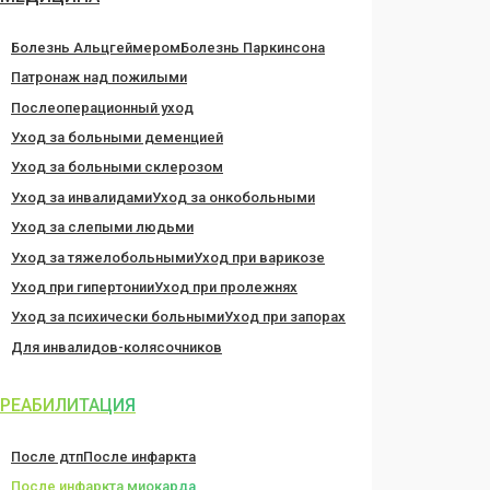
Болезнь Альцгеймером
Болезнь Паркинсона
Патронаж над пожилыми
Послеоперационный уход
Уход за больными деменцией
Уход за больными склерозом
Уход за инвалидами
Уход за онкобольными
Уход за слепыми людьми
Уход за тяжелобольными
Уход при варикозе
Уход при гипертонии
Уход при пролежнях
Уход за психически больными
Уход при запорах
Для инвалидов-колясочников
РЕАБИЛИТАЦИЯ
После дтп
После инфаркта
После инфаркта миокарда