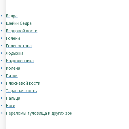
Бедра
Шейки бедра
Берцовой кости
Голени
Голеностопа
Лодыжка
Надколенника
Колена
Пятки
Плюсневой кости
Таранная кость
Пальца
Ноги
Переломы туловища и других зон