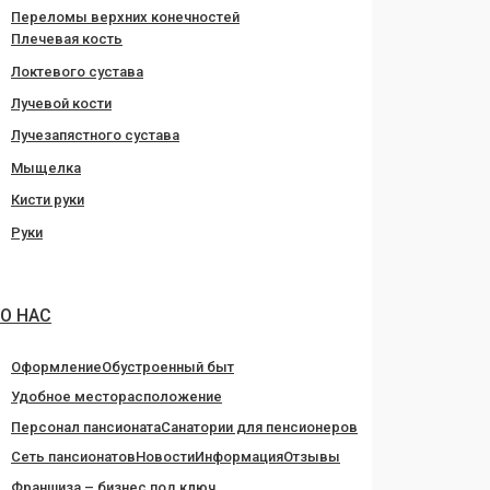
Переломы верхних конечностей
Плечевая кость
Локтевого сустава
Лучевой кости
Лучезапястного сустава
Мыщелка
Кисти руки
Руки
О НАС
Оформление
Обустроенный быт
Удобное месторасположение
Персонал пансионата
Санатории для пенсионеров
Сеть пансионатов
Новости
Информация
Отзывы
Франшиза – бизнес под ключ