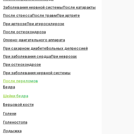
Заболевания нервной системы
После катаракты
После стресса
После травм
При артрите
При артрозе
При атеросклерозе
После остеохондроза
Опорно-двигательного аппарата
При сахарном диабете
Больных депрессией
При заболевания сердца
При неврозах
При остеохондрозе
При заболевания нервной системы
После переломов
Бедра
Шейки бедра
Берцовой кости
Голени
Голеностопа
Лодыжка