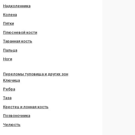
Надколенника
Колена
Пятки
Плюсневой кости
Таранная кость
Пальца
Ноги
Переломы туловища и других зон
Ключица
Ребра
Таза
Крестец и лонная кость
Позвоночника
Челюсть