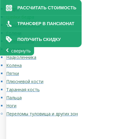
РАССЧИТАТЬ СТОИМОСТЬ
Бедра
Шейки бедра
ТРАНСФЕР В ПАНСИОНАТ
Берцовой кости
Голени
ПОЛУЧИТЬ СКИДКУ
Голеностопа
Лодыжка
свернуть
Надколенника
Колена
Пятки
Плюсневой кости
Таранная кость
Пальца
Ноги
Переломы туловища и других зон