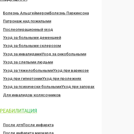
Болезнь Альцгеймером
Болезнь Паркинсона
Патронаж над пожилыми
Послеоперационный уход
Уход за больными деменцией
Уход за больными склерозом
Уход за инвалидами
Уход за онкобольными
Уход за слепыми людьми
Уход за тяжелобольными
Уход при варикозе
Уход при гипертонии
Уход при пролежнях
Уход за психически больными
Уход при запорах
Для инвалидов-колясочников
РЕАБИЛИТАЦИЯ
После дтп
После инфаркта
После инфаркта миокарда